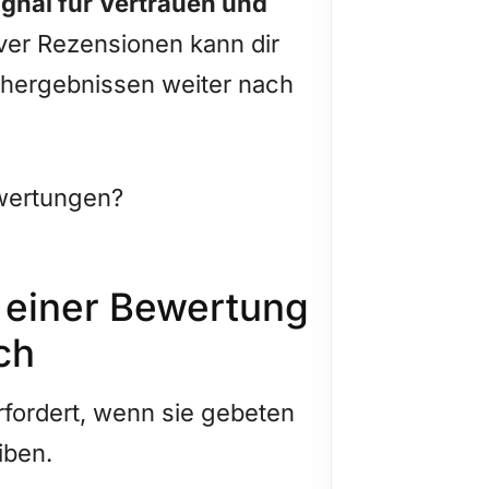
gnal für Vertrauen und
iver Rezensionen kann dir
uchergebnissen weiter nach
wertungen?
einer Bewertung
ch
rfordert, wenn sie gebeten
iben.