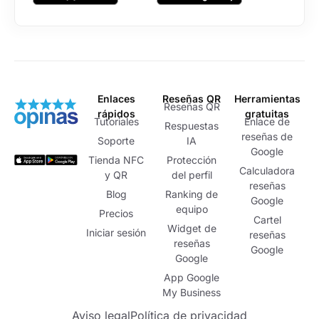
Enlaces
Reseñas QR
Herramientas
Reseñas QR
rápidos
gratuitas
Tutoriales
Enlace de
Respuestas
reseñas de
Soporte
IA
Google
Tienda NFC
Protección
Calculadora
y QR
del perfil
reseñas
Blog
Ranking de
Google
equipo
Precios
Cartel
Widget de
Iniciar sesión
reseñas
reseñas
Google
Google
App Google
My Business
Aviso legal
Política de privacidad