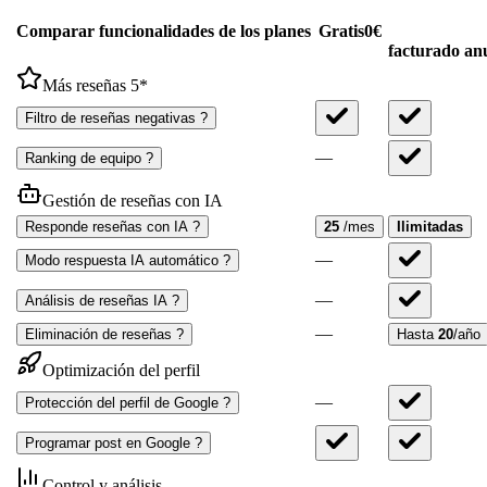
Comparar funcionalidades de los planes
Gratis
0
€
facturado an
Más reseñas 5*
Filtro de reseñas negativas
?
—
Ranking de equipo
?
Gestión de reseñas con IA
Responde reseñas con IA
?
25
/mes
Ilimitadas
—
Modo respuesta IA automático
?
—
Análisis de reseñas IA
?
—
Eliminación de reseñas
?
Hasta
20
/año
Optimización del perfil
—
Protección del perfil de Google
?
Programar post en Google
?
Control y análisis