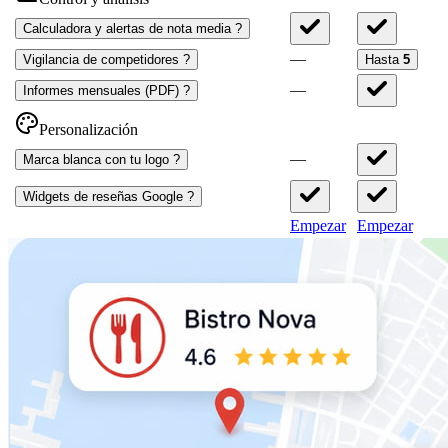
Calculadora y alertas de nota media
?
—
Vigilancia de competidores
?
Hasta
5
—
Informes mensuales (PDF)
?
Personalización
—
Marca blanca con tu logo
?
Widgets de reseñas Google
?
Empezar
Empezar